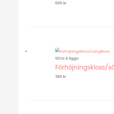
695
kr
Sitta & ligga
Förhöjningskloss/s
360
kr