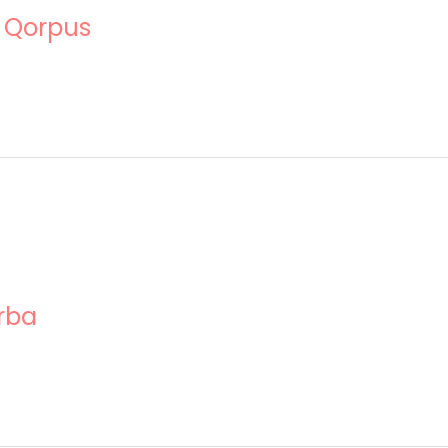
n Qorpus
rba