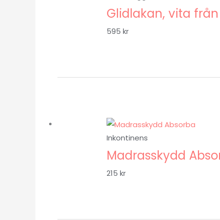
Glidlakan, vita frå
595
kr
Inkontinens
Madrasskydd Abso
215
kr