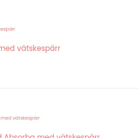
med vätskespärr
 Absorba med vätskespärr