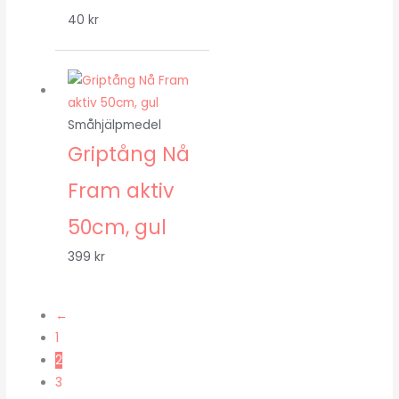
40
kr
Småhjälpmedel
Griptång Nå
Fram aktiv
50cm, gul
399
kr
←
1
2
3