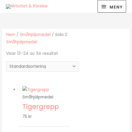
Hoppa
MENY
MENY
till
innehåll
Hem
/
Småhjälpmedel
/ Sida 2
Småhjälpmedel
Visar 13–24 av 34 resultat
Småhjälpmedel
Tigergrepp
75
kr