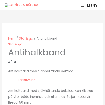
Hoppa
MENY
MENY
till
innehåll
Hem
/
Stå & gå
/ Antihalkband
Stå & gå
Antihalkband
40
kr
Antihalkband med självhäftande baksida.
Beskrivning
Antihalkband med självhäftande baksida. Kan klistras
på ytor både inomhus och utomhus. Säljes metervis.
Bredd: 50 mm.