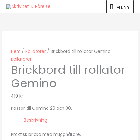
Hoppa
MENY
MENY
till
innehåll
Hem
/
Rollatorer
/ Brickbord till rollator Gemino
Rollatorer
Brickbord till rollator
Gemino
419
kr
Passar till Gemino 20 och 30.
Beskrivning
Praktisk bricka med mugghållare.