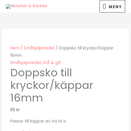
Hoppa
MENY
MENY
till
innehåll
Hem
/
Småhjälpmedel
/ Doppsko till kryckor/käppar
16mm
Småhjälpmedel
,
Stå & gå
Doppsko till
kryckor/käppar
16mm
65
kr
Passar till käppar av trä bl a.