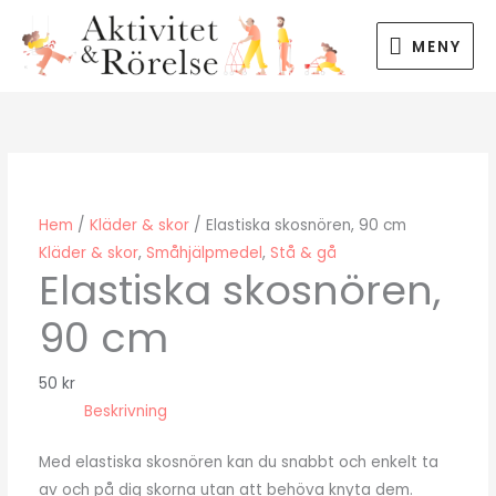
Hoppa
MENY
till
MENY
innehåll
Hem
/
Kläder & skor
/ Elastiska skosnören, 90 cm
Kläder & skor
,
Småhjälpmedel
,
Stå & gå
Elastiska skosnören,
90 cm
50
kr
Beskrivning
Med elastiska skosnören kan du snabbt och enkelt ta
av och på dig skorna utan att behöva knyta dem.