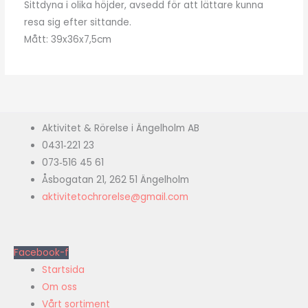
Sittdyna i olika höjder, avsedd för att lättare kunna
resa sig efter sittande.
Mått: 39x36x7,5cm
Aktivitet & Rörelse i Ängelholm AB
0431‑221 23
073‑516 45 61
Åsbogatan 21, 262 51 Ängelholm
aktivitetochrorelse@gmail.com
Facebook-f
Startsida
Om oss
Vårt sortiment