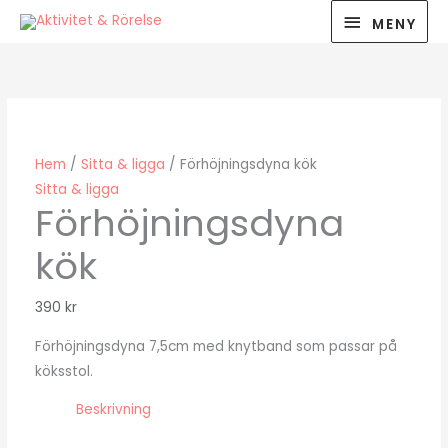
Hoppa
MENY
MENY
till
innehåll
Hem
/
Sitta & ligga
/ Förhöjningsdyna kök
Sitta & ligga
Förhöjningsdyna
kök
390
kr
Förhöjningsdyna 7,5cm med knytband som passar på
köksstol.
Beskrivning