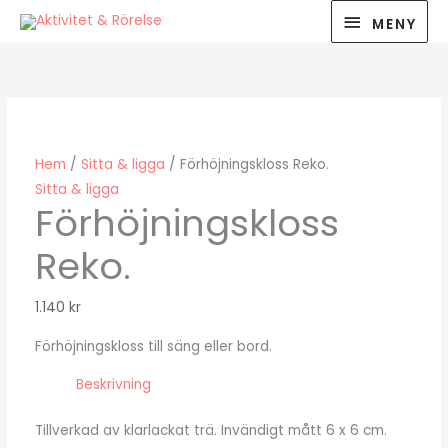
Hoppa
MENY
MENY
till
innehåll
Hem
/
Sitta & ligga
/ Förhöjningskloss Reko.
Sitta & ligga
Förhöjningskloss
Reko.
1.140
kr
Förhöjningskloss till säng eller bord.
Beskrivning
Tillverkad av klarlackat trä. Invändigt mått 6 x 6 cm.