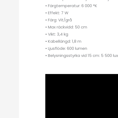
• Färgtemperatur: 6 000 °K
• Effekt: 7 W
• Färg: Vit/grå
• Max räckvidd: 50 cm
• Vikt: 3,4 kg
• Kabellängd: 1,8 m
• Ljusflöde: 600 lumen
• Belysningsstyrka vid 15 cm: 5 500 lu