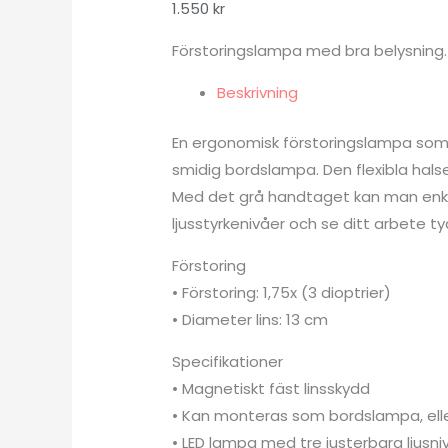
1.550
kr
Förstoringslampa med bra belysning.
Beskrivning
En ergonomisk förstoringslampa som 
smidig bordslampa. Den flexibla halse
Med det grå handtaget kan man enkel
ljusstyrkenivåer och se ditt arbete ty
Förstoring
• Förstoring: 1,75x (3 dioptrier)
• Diameter lins: 13 cm
Specifikationer
• Magnetiskt fäst linsskydd
• Kan monteras som bordslampa, ell
• LED lampa med tre justerbara ljusni