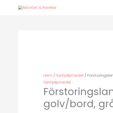
Hoppa
till
innehåll
Hem
/
Synhjälpmedel
/ Förstoringsla
Synhjälpmedel
Förstoringsl
golv/bord, grå