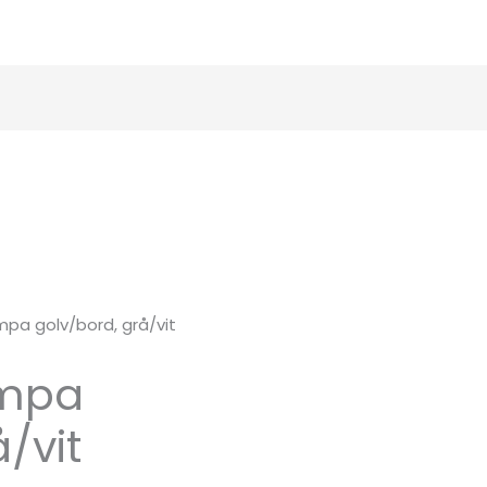
mpa golv/bord, grå/vit
ampa
/vit