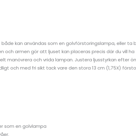
både kan användas som en golvförstoringslampa, eller ta b
n och armen gör att ljuset kan placeras precis där du vill ha 
t manövrera och vrida lampan. Justera ljusstyrkan efter ö
dligt och med fri sikt tack vare den stora 13 cm (1,75X) försto
er som en golvlampa
våer.