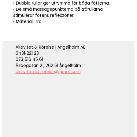
• Dubbla rullar ger utrymme för båda fötterna.
• De små massagepunkterna på trärullarna
stimulerar fotens reflexzoner.
• Material: Trä
Aktivitet & Rörelse i Ängelholm AB
0431‑221 23
073‑516 45 61
Åsbogatan 21, 262 51 Ängelholm
aktivitetochrorelse@gmail.com