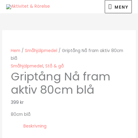
Hoppa
MENY
MENY
till
innehåll
Hem
/
Småhjälpmedel
/ Griptång Nå fram aktiv 80cm
blå
Småhjälpmedel
,
Stå & gå
Griptång Nå fram
aktiv 80cm blå
399
kr
80cm blå
Beskrivning