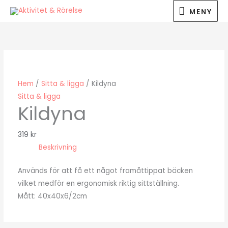
Hoppa
MENY
MENY
till
innehåll
Hem
/
Sitta & ligga
/ Kildyna
Sitta & ligga
Kildyna
319
kr
Beskrivning
Används för att få ett något framåttippat bäcken
vilket medför en ergonomisk riktig sittställning.
Mått: 40x40x6/2cm