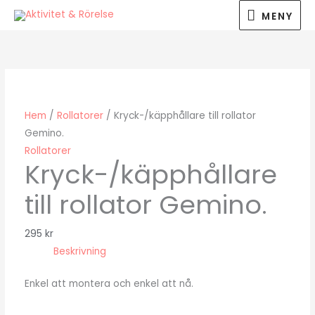
Hoppa
MENY
MENY
till
innehåll
Hem
/
Rollatorer
/ Kryck-/käpphållare till rollator
Gemino.
Rollatorer
Kryck-/käpphållare
till rollator Gemino.
295
kr
Beskrivning
Enkel att montera och enkel att nå.