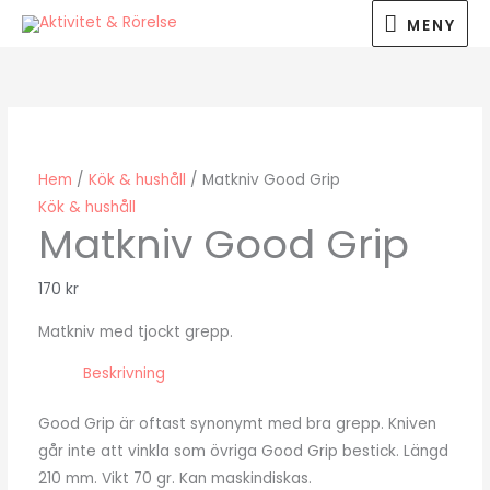
Hoppa
MENY
MENY
till
innehåll
Hem
/
Kök & hushåll
/ Matkniv Good Grip
Kök & hushåll
Matkniv Good Grip
170
kr
Matkniv med tjockt grepp.
Beskrivning
Good Grip är oftast synonymt med bra grepp. Kniven
går inte att vinkla som övriga Good Grip bestick. Längd
210 mm. Vikt 70 gr. Kan maskindiskas.