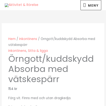
Hoppa
MENY
MENY
till
innehåll
Hem
/
Inkontinens
/ Örngott/kuddskydd Absorba med
vätskespärr
Inkontinens
,
Sitta & ligga
Örngott/kuddskydd
Absorba med
vätskespärr
154
kr
Färg vit. Finns med och utan dragkedja.