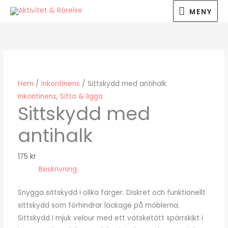
Hoppa
MENY
MENY
till
innehåll
Hem
/
Inkontinens
/ Sittskydd med antihalk
Inkontinens
,
Sitta & ligga
Sittskydd med
antihalk
175
kr
Beskrivning
Snygga sittskydd i olika färger. Diskret och funktionellt
sittskydd som förhindrar läckage på möblerna.
Sittskydd i mjuk velour med ett vätsketätt spärrskikt i