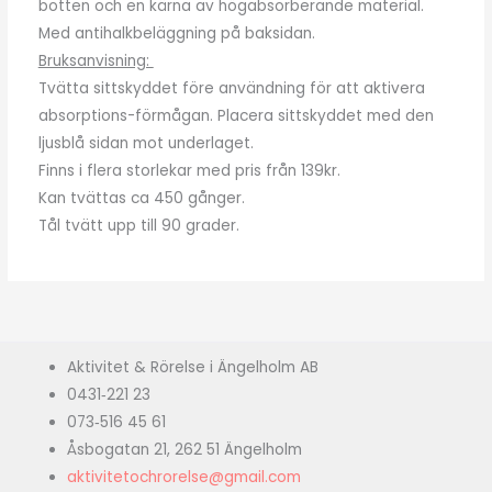
botten och en kärna av högabsorberande material.
Med antihalkbeläggning på baksidan.
Bruksanvisning:
Tvätta sittskyddet före användning för att aktivera
absorptions-förmågan. Placera sittskyddet med den
ljusblå sidan mot underlaget.
Finns i flera storlekar med pris från 139kr.
Kan tvättas ca 450 gånger.
Tål tvätt upp till 90 grader.
Aktivitet & Rörelse i Ängelholm AB
0431‑221 23
073‑516 45 61
Åsbogatan 21, 262 51 Ängelholm
aktivitetochrorelse@gmail.com