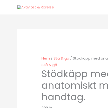
Hoppa
till
innehåll
Hem
/
Stå & gå
/ Stödkäpp med anat
Stå & gå
Stödkäpp me
anatomiskt m
handtag.
389
kr