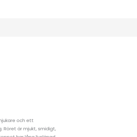
mjukare och ett
Röret är mjukt, smidigt,
eppet har lång livslängd