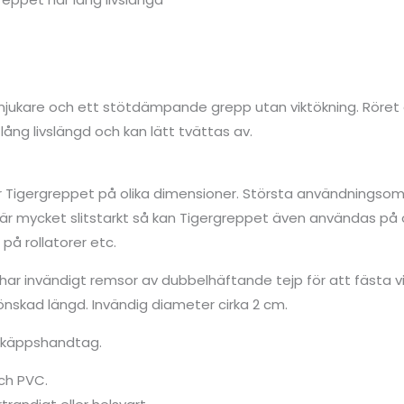
mjukare och ett stötdämpande grepp utan viktökning. Röret ä
ång livslängd och kan lätt tvättas av.
r Tigergreppet på olika dimensioner. Största användningso
 är mycket slitstarkt så kan Tigergreppet även användas på
 på rollatorer etc.
 har invändigt remsor av dubbelhäftande tejp för att fästa v
 önskad längd. Invändig diameter cirka 2 cm.
yckkäppshandtag.
och PVC.