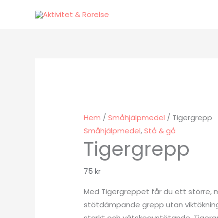
Hoppa
till
innehåll
Hem
/
Småhjälpmedel
/ Tigergrepp
Småhjälpmedel
,
Stå & gå
Tigergrepp
75
kr
Med Tigergreppet får du ett större, 
stötdämpande grepp utan viktökning. 
starkt och vätskeavstötande. Tigergr