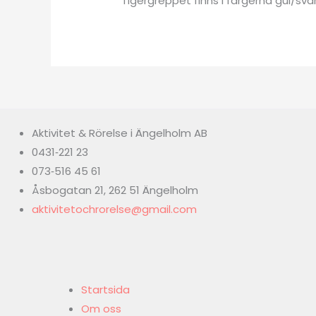
Tigergreppet finns i färgerna gul/svar
Aktivitet & Rörelse i Ängelholm AB
0431‑221 23
073‑516 45 61
Åsbogatan 21, 262 51 Ängelholm
aktivitetochrorelse@gmail.com
Startsida
Om oss