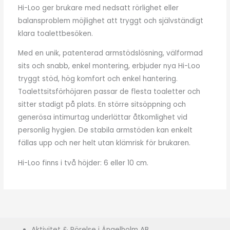
Hi-Loo ger brukare med nedsatt rörlighet eller
balansproblem möjlighet att tryggt och självständigt
klara toalettbesöken.
Med en unik, patenterad armstödslösning, välformad
sits och snabb, enkel montering, erbjuder nya Hi-Loo
tryggt stöd, hög komfort och enkel hantering.
Toalettsitsförhöjaren passar de flesta toaletter och
sitter stadigt på plats. En större sitsöppning och
generösa intimurtag underlättar åtkomlighet vid
personlig hygien. De stabila armstöden kan enkelt
fällas upp och ner helt utan klämrisk för brukaren.
Hi-Loo finns i två höjder: 6 eller 10 cm.
Aktivitet & Rörelse i Ängelholm AB