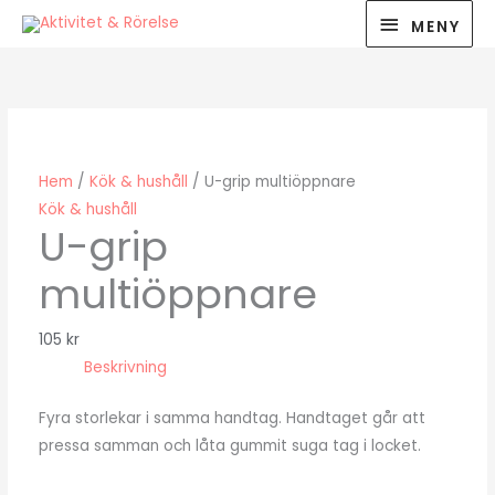
Hoppa
MENY
MENY
till
innehåll
Hem
/
Kök & hushåll
/ U-grip multiöppnare
Kök & hushåll
U-grip
multiöppnare
105
kr
Beskrivning
Fyra storlekar i samma handtag. Handtaget går att
pressa samman och låta gummit suga tag i locket.