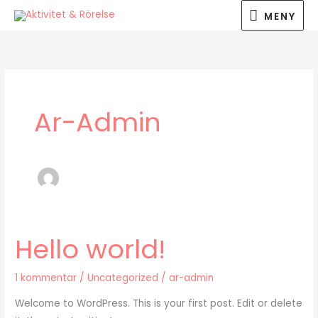
Hoppa
MENY
MENY
till
innehåll
Ar-Admin
Hello world!
Hello
world!
1 kommentar
/
Uncategorized
/
ar-admin
Welcome to WordPress. This is your first post. Edit or delete